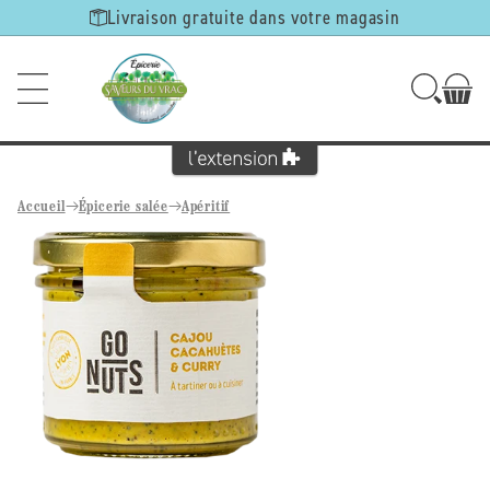
Ignorer et
Livraison gratuite dans votre magasin
passer au
contenu
Accueil
Épicerie salée
Apéritif
Passer aux
informations
produits