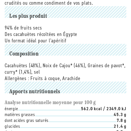
curry
curry
crudités ou comme condiment de vos plats.
bio
bio
-
-
Les plus produit
100
100
g
g
94% de fruits secs
Des cacahuètes récoltées en Égypte
Un format idéal pour l'apéritif
Composition
Cacahuètes (48%), Noix de Cajou* (46%), Graines de pavot*,
curry* (1,4%), sel
Allergènes :
Fruits à coque, Arachide
Apports nutritionnels
Analyse nutritionnelle moyenne pour 100 g
énergie
562.0 kcal / 2349.0 kJ
matières grasses
45.3 g
dont acides gras saturés
7.8 g
glucides
21.4 g