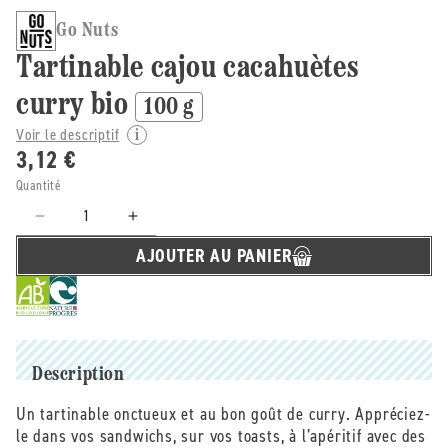
Go Nuts
Tartinable cajou cacahuètes
curry bio
100 g
Voir le descriptif
3,12 €
Quantité
Réduire
Augmenter
la
la
AJOUTER AU PANIER
quantité
quantité
de
de
Go
Go
Nuts
Nuts
-
-
-
-
Description
Tartinable
Tartinable
Un tartinable onctueux et au bon goût de curry. Appréciez-
cajou
cajou
le dans vos sandwichs, sur vos toasts, à l’apéritif avec des
cacahuètes
cacahuètes